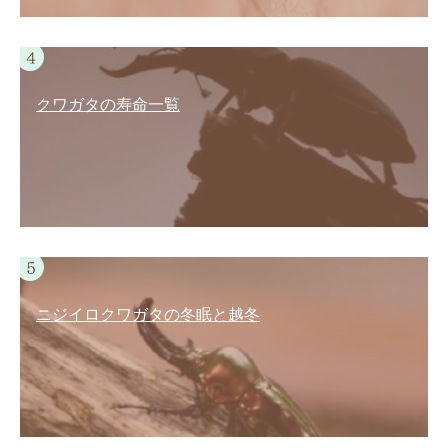
クワガタの寿命一覧
ニジイロクワガタの冬眠と越冬