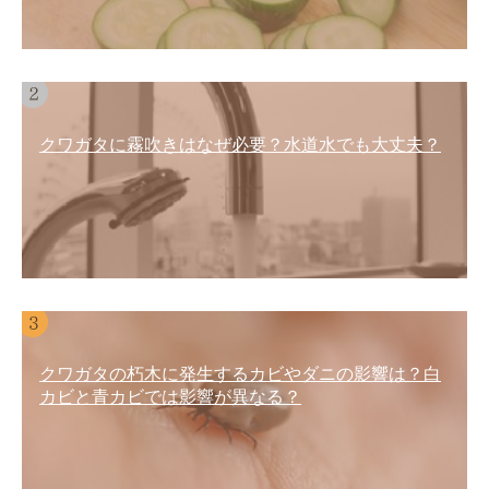
クワガタに霧吹きはなぜ必要？水道水でも大丈夫？
クワガタの朽木に発生するカビやダニの影響は？白
カビと青カビでは影響が異なる？