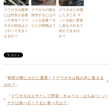
クワガタの産卵
クワガタの卵を
クワガタに付着
には朽木が必要
保管するにはマ
したダニを マ
って本当？クワ
ットが必要？カ
ットを砂に変更
ガタの幼虫はど
ビとの関係は？
し炭を入れるて
うやって大きく
抑止できるの
なるの？
か？
「
飼育の際にカビに遭遇！？クワガタは桜の木に集まる
のか？
」
「
クワガタはエサとして野菜・きゅうり・はちみつ・バ
ナナは食べる！？また食べ方は？
」