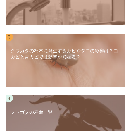
クワガタの朽木に発生するカビやダニの影響は？白
カビと青カビでは影響が異なる？
クワガタの寿命一覧