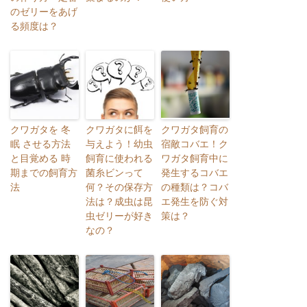
のゼリーをあげ
る頻度は？
クワガタを 冬
クワガタに餌を
クワガタ飼育の
眠 させる方法
与えよう！幼虫
宿敵コバエ！ク
と目覚める 時
飼育に使われる
ワガタ飼育中に
期までの飼育方
菌糸ビンって
発生するコバエ
法
何？その保存方
の種類は？コバ
法は？成虫は昆
エ発生を防ぐ対
虫ゼリーが好き
策は？
なの？