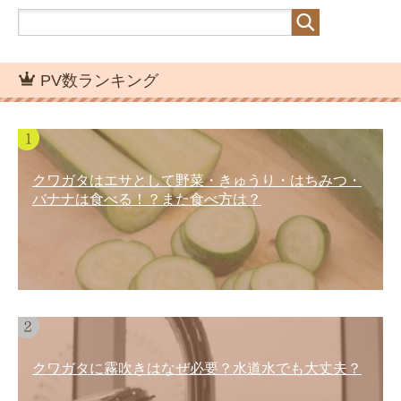
PV数ランキング
クワガタはエサとして野菜・きゅうり・はちみつ・
バナナは食べる！？また食べ方は？
クワガタに霧吹きはなぜ必要？水道水でも大丈夫？