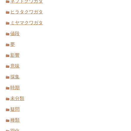
ネブトクワガタ
ヒラタクワガタ
ミヤマクワガタ
値段
夢
影響
意味
採集
時期
未分類
疑問
種類
羽化