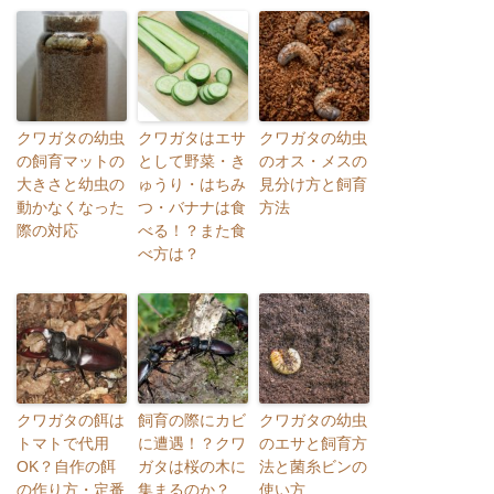
クワガタの幼虫
クワガタはエサ
クワガタの幼虫
の飼育マットの
として野菜・き
のオス・メスの
大きさと幼虫の
ゅうり・はちみ
見分け方と飼育
動かなくなった
つ・バナナは食
方法
際の対応
べる！？また食
べ方は？
クワガタの餌は
飼育の際にカビ
クワガタの幼虫
トマトで代用
に遭遇！？クワ
のエサと飼育方
OK？自作の餌
ガタは桜の木に
法と菌糸ビンの
の作り方・定番
集まるのか？
使い方