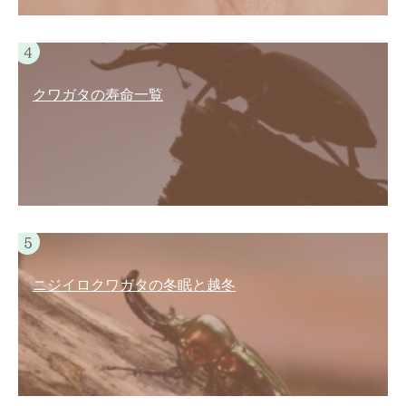
クワガタの寿命一覧
ニジイロクワガタの冬眠と越冬