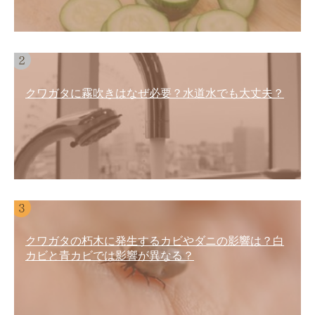
クワガタに霧吹きはなぜ必要？水道水でも大丈夫？
クワガタの朽木に発生するカビやダニの影響は？白
カビと青カビでは影響が異なる？