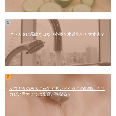
クワガタに霧吹きはなぜ必要？水道水でも大丈夫？
クワガタの朽木に発生するカビやダニの影響は？白
カビと青カビでは影響が異なる？