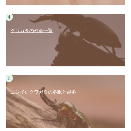
クワガタの寿命一覧
ニジイロクワガタの冬眠と越冬