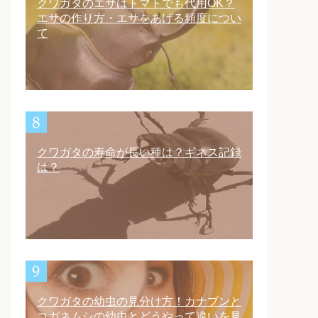
クワガタのエサはトマトでも代用OK？
エサの作り方・エサをあげる頻度につい
て
クワガタの寿命が長い種は？ギネス記録
は？
クワガタの幼虫の見分け方！カナブンと
コガネムシの幼虫とどうやって違いを見