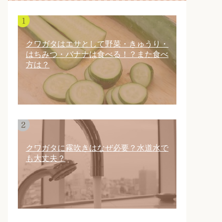
クワガタはエサとして野菜・きゅうり・
はちみつ・バナナは食べる！？また食べ
方は？
クワガタに霧吹きはなぜ必要？水道水で
も大丈夫？