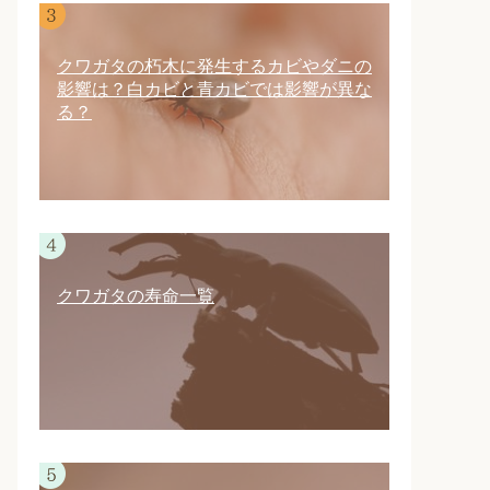
クワガタの朽木に発生するカビやダニの
影響は？白カビと青カビでは影響が異な
る？
クワガタの寿命一覧