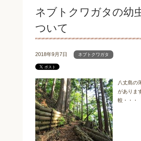
ネブトクワガタの幼
ついて
2018年9月7日
ネブトクワガタ
八丈島の
がありま
較・・・