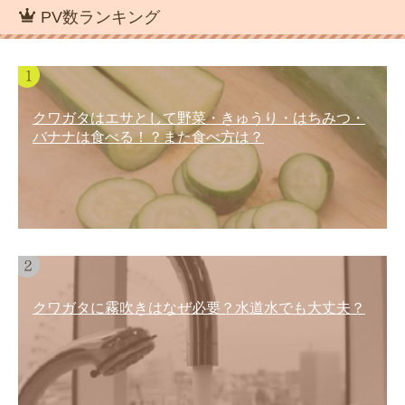
PV数ランキング
クワガタはエサとして野菜・きゅうり・はちみつ・
バナナは食べる！？また食べ方は？
クワガタに霧吹きはなぜ必要？水道水でも大丈夫？