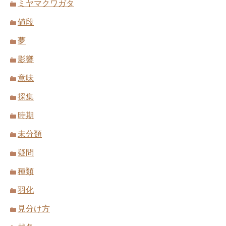
ミヤマクワガタ
値段
夢
影響
意味
採集
時期
未分類
疑問
種類
羽化
見分け方