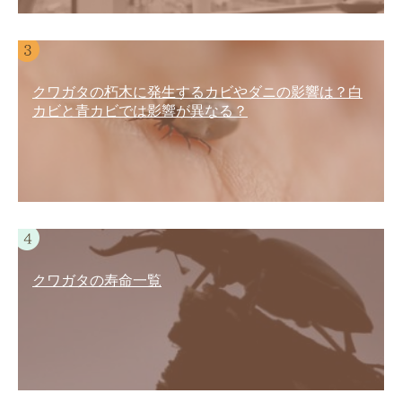
クワガタの朽木に発生するカビやダニの影響は？白
カビと青カビでは影響が異なる？
クワガタの寿命一覧