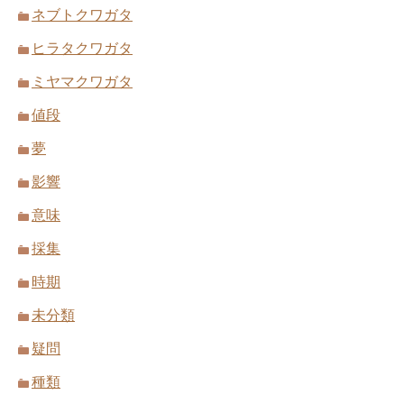
ネブトクワガタ
ヒラタクワガタ
ミヤマクワガタ
値段
夢
影響
意味
採集
時期
未分類
疑問
種類