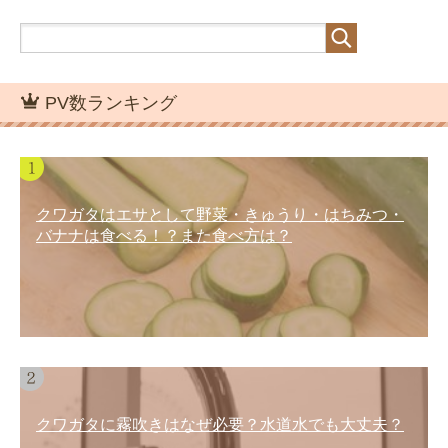
PV数ランキング
クワガタはエサとして野菜・きゅうり・はちみつ・
バナナは食べる！？また食べ方は？
クワガタに霧吹きはなぜ必要？水道水でも大丈夫？