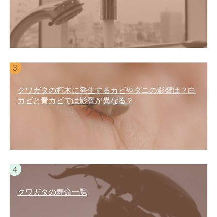
クワガタの朽木に発生するカビやダニの影響は？白
カビと青カビでは影響が異なる？
クワガタの寿命一覧