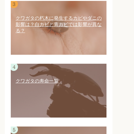
クワガタの朽木に発生するカビやダニの
影響は？白カビと青カビでは影響が異な
る？
クワガタの寿命一覧