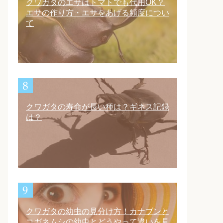
クワガタのエサはトマトでも代用OK？
エサの作り方・エサをあげる頻度につい
て
クワガタの寿命が長い種は？ギネス記録
は？
クワガタの幼虫の見分け方！カナブンと
コガネムシの幼虫とどうやって違いを見