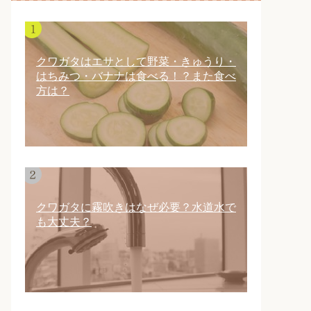
クワガタはエサとして野菜・きゅうり・
はちみつ・バナナは食べる！？また食べ
方は？
クワガタに霧吹きはなぜ必要？水道水で
も大丈夫？