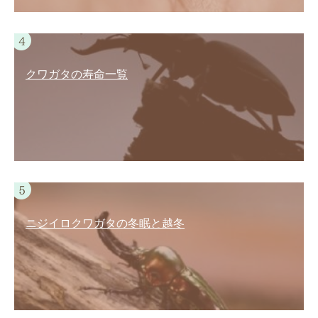
クワガタの寿命一覧
ニジイロクワガタの冬眠と越冬