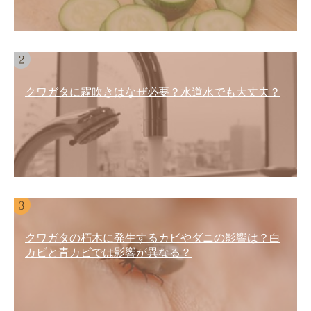
クワガタに霧吹きはなぜ必要？水道水でも大丈夫？
クワガタの朽木に発生するカビやダニの影響は？白
カビと青カビでは影響が異なる？