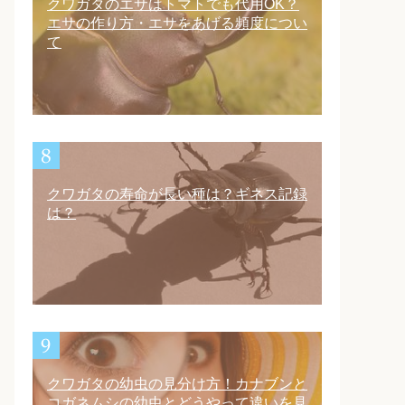
クワガタのエサはトマトでも代用OK？
エサの作り方・エサをあげる頻度につい
て
クワガタの寿命が長い種は？ギネス記録
は？
クワガタの幼虫の見分け方！カナブンと
コガネムシの幼虫とどうやって違いを見