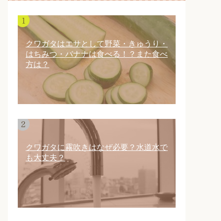
クワガタはエサとして野菜・きゅうり・
はちみつ・バナナは食べる！？また食べ
方は？
クワガタに霧吹きはなぜ必要？水道水で
も大丈夫？