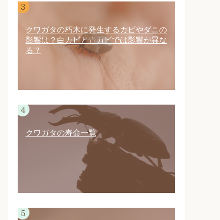
クワガタの朽木に発生するカビやダニの
影響は？白カビと青カビでは影響が異な
る？
クワガタの寿命一覧