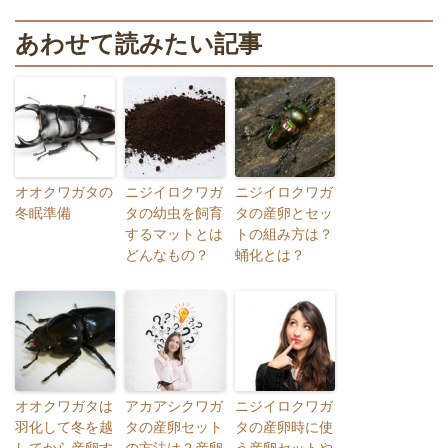
あわせて読みたい記事
オオクワガタの
ニジイロクワガ
ニジイロクワガ
冬眠準備
タの幼虫を飼育
タの産卵とセッ
するマットとは
トの組み方は？
どんなもの？
蛹化とは？
オオクワガタは
アカアシクワガ
ニジイロクワガ
羽化して冬を越
タの産卵セット
タの産卵時に使
してから産卵す
の方法は？産卵
う産卵セットや