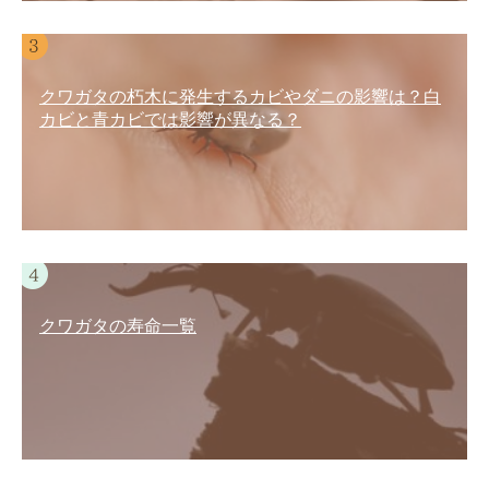
クワガタの朽木に発生するカビやダニの影響は？白
カビと青カビでは影響が異なる？
クワガタの寿命一覧