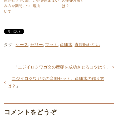
産卵セットの組
が卵を産まない
の産卵方法と
み方や期間につ
理由
は？
いて
タグ :
ケース
,
ゼリー
,
マット
,
産卵木
,
直接触れない
「
ニジイロクワガタの産卵を成功させるコツは？
」
「
ニジイロクワガタの産卵セット。産卵木の作り方
は？
」
コメントをどうぞ