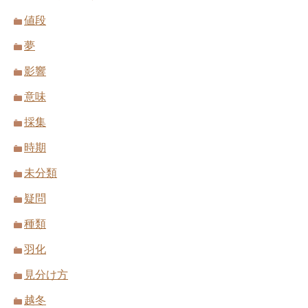
値段
夢
影響
意味
採集
時期
未分類
疑問
種類
羽化
見分け方
越冬