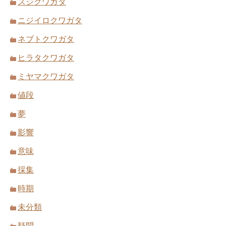
スジクワガタ
ニジイロクワガタ
ネブトクワガタ
ヒラタクワガタ
ミヤマクワガタ
値段
夢
影響
意味
採集
時期
未分類
疑問