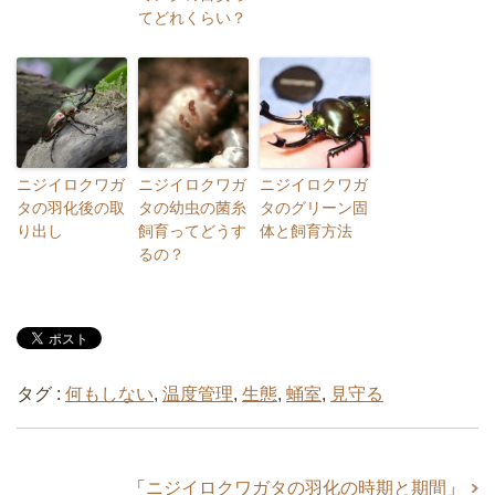
てどれくらい？
ニジイロクワガ
ニジイロクワガ
ニジイロクワガ
タの羽化後の取
タの幼虫の菌糸
タのグリーン固
り出し
飼育ってどうす
体と飼育方法
るの？
タグ :
何もしない
,
温度管理
,
生態
,
蛹室
,
見守る
「
ニジイロクワガタの羽化の時期と期間
」