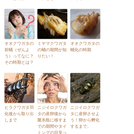
オオクワガタの
ミヤマクワガタ
オオクワガタの
前蛹（ぜんよ
の蛹の期間が知
蛹化の時期
う）ってなに？
りたい！
その時期とは？
ヒラクワガタ羽
ニジイロクワガ
ニジイロクワガ
化後から取り出
タの産卵後から
タに産卵させよ
しまで
菌糸瓶に移すま
う！卵から孵化
での期間やタイ
するまで。
ミングの目安っ