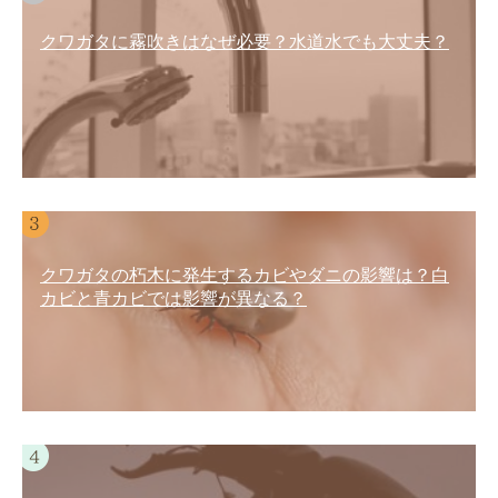
クワガタに霧吹きはなぜ必要？水道水でも大丈夫？
クワガタの朽木に発生するカビやダニの影響は？白
カビと青カビでは影響が異なる？