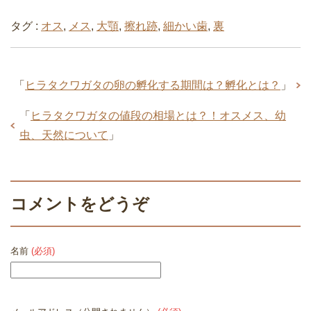
タグ :
オス
,
メス
,
大顎
,
擦れ跡
,
細かい歯
,
裏
「
ヒラタクワガタの卵の孵化する期間は？孵化とは？
」
「
ヒラタクワガタの値段の相場とは？！オスメス、幼
虫、天然について
」
コメントをどうぞ
名前
(必須)