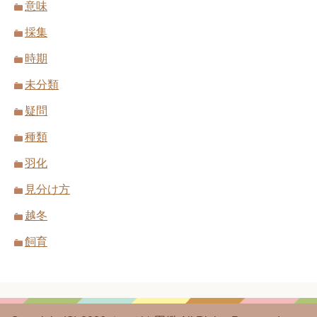
意味
採集
時期
未分類
疑問
種類
羽化
見分け方
越冬
飼育