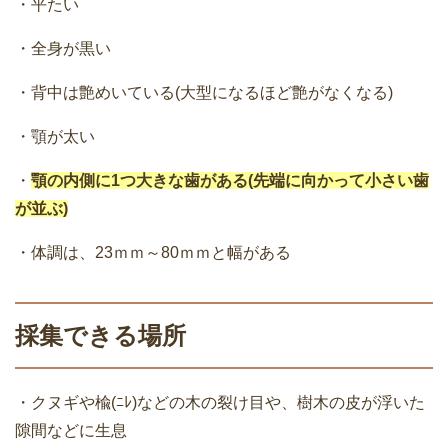
・平たい
・全身が黒い
・背中は艶めいている(大型になるほど艶がなくなる)
・顎が太い
・
顎の内側に1つ大きな歯がある(先端に向かって小さい歯
が並ぶ)
・体調は、23ｍｍ～80ｍｍと幅がある
採集できる場所
・クヌギや楡(ﾆﾚ)などの木の裂け目や、樹木の皮が浮いた
隙間などに生息