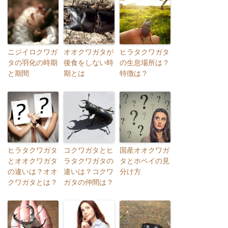
ニジイロクワガ
オオクワガタが
ヒラタクワガタ
タの羽化の時期
後食をしない時
の生息場所は？
と期間
期とは
特徴は？
ヒラタクワガタ
コクワガタとヒ
国産オオクワガ
とオオクワガタ
ラタクワガタの
タとホペイの見
の違いは？オオ
違いは？コクワ
分け方
クワガタとは？
ガタの仲間は？