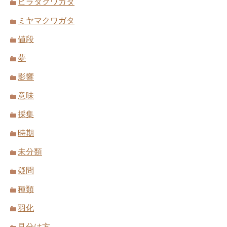
ヒラタクワガタ
ミヤマクワガタ
値段
夢
影響
意味
採集
時期
未分類
疑問
種類
羽化
見分け方