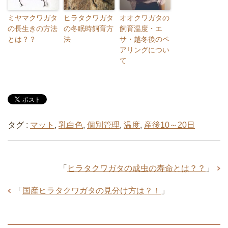
ミヤマクワガタ
ヒラタクワガタ
オオクワガタの
の長生きの方法
の冬眠時飼育方
飼育温度・エ
とは？？
法
サ・越冬後のペ
アリングについ
て
タグ :
マット
,
乳白色
,
個別管理
,
温度
,
産後10～20日
「
ヒラタクワガタの成虫の寿命とは？？
」
「
国産ヒラタクワガタの見分け方は？！
」