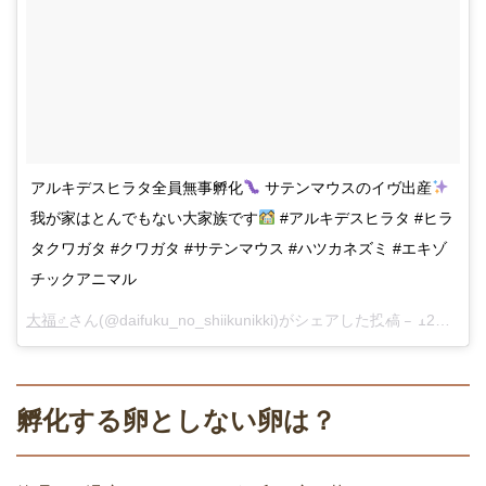
アルキデスヒラタ全員無事孵化
サテンマウスのイヴ出産
我が家はとんでもない大家族です
#アルキデスヒラタ #ヒラ
タクワガタ #クワガタ #サテンマウス #ハツカネズミ #エキゾ
チックアニマル
大福♂
さん(@daifuku_no_shiikunikki)がシェアした投稿 –
12月 1, 2017 at 5:57午前 PST
孵化する卵としない卵は？