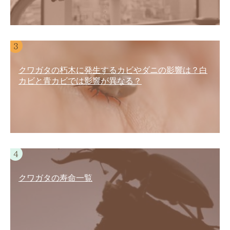
クワガタの朽木に発生するカビやダニの影響は？白
カビと青カビでは影響が異なる？
クワガタの寿命一覧