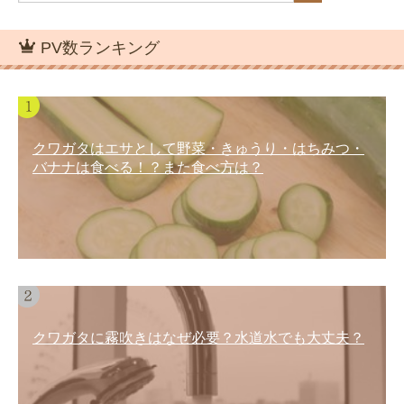
PV数ランキング
クワガタはエサとして野菜・きゅうり・はちみつ・
バナナは食べる！？また食べ方は？
クワガタに霧吹きはなぜ必要？水道水でも大丈夫？