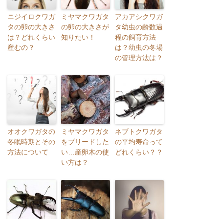
ニジイロクワガ
ミヤマクワガタ
アカアシクワガ
タの卵の大きさ
の卵の大きさが
タ幼虫の齢数過
は？どれくらい
知りたい！
程の飼育方法
産むの？
は？幼虫の冬場
の管理方法は？
オオクワガタの
ミヤマクワガタ
ネブトクワガタ
冬眠時期とその
をブリードした
の平均寿命って
方法について
い…産卵木の使
どれくらい？？
い方は？