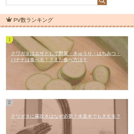
PV数ランキング
クワガタはエサとして野菜・きゅうり・はちみつ・
バナナは食べる！？また食べ方は？
クワガタに霧吹きはなぜ必要？水道水でも大丈夫？