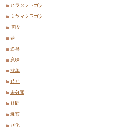
ヒラタクワガタ
ミヤマクワガタ
値段
夢
影響
意味
採集
時期
未分類
疑問
種類
羽化