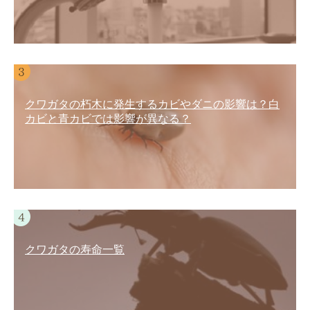
クワガタの朽木に発生するカビやダニの影響は？白
カビと青カビでは影響が異なる？
クワガタの寿命一覧