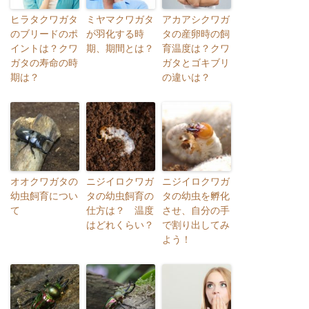
ヒラタクワガタ
ミヤマクワガタ
アカアシクワガ
のブリードのポ
が羽化する時
タの産卵時の飼
イントは？クワ
期、期間とは？
育温度は？クワ
ガタの寿命の時
ガタとゴキブリ
期は？
の違いは？
オオクワガタの
ニジイロクワガ
ニジイロクワガ
幼虫飼育につい
タの幼虫飼育の
タの幼虫を孵化
て
仕方は？ 温度
させ、自分の手
はどれくらい？
で割り出してみ
よう！