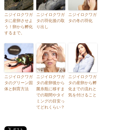
ニジイロクワガ
ニジイロクワガ
ニジイロクワガ
タに産卵させよ
タの羽化後の取
タの冬の羽化
う！卵から孵化
り出し
するまで。
ニジイロクワガ
ニジイロクワガ
ニジイロクワガ
タのグリーン固
タの産卵後から
タの産卵から孵
体と飼育方法
菌糸瓶に移すま
化までの流れと
での期間やタイ
気を付けること
ミングの目安っ
てどれくらい？