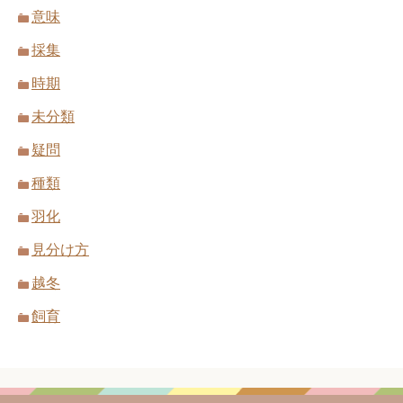
意味
採集
時期
未分類
疑問
種類
羽化
見分け方
越冬
飼育