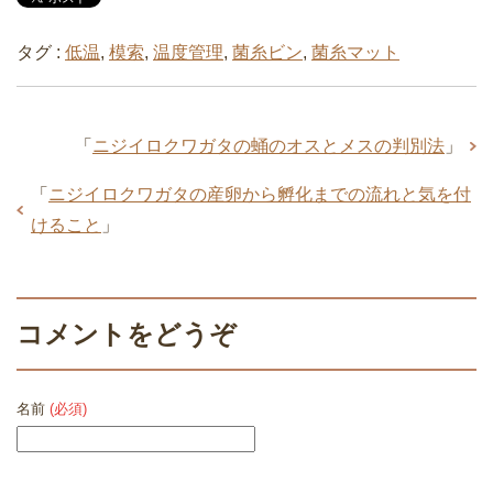
タグ :
低温
,
模索
,
温度管理
,
菌糸ビン
,
菌糸マット
「
ニジイロクワガタの蛹のオスとメスの判別法
」
「
ニジイロクワガタの産卵から孵化までの流れと気を付
けること
」
コメントをどうぞ
名前
(必須)