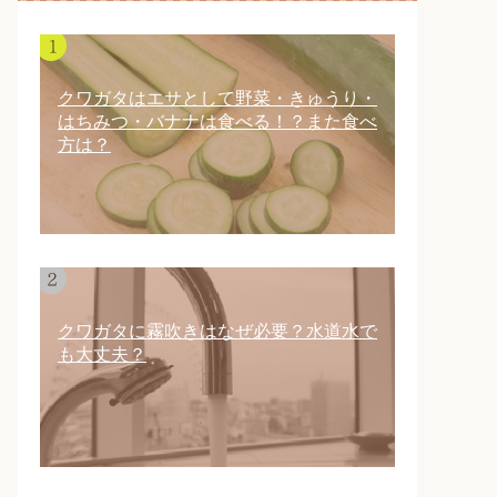
クワガタはエサとして野菜・きゅうり・
はちみつ・バナナは食べる！？また食べ
方は？
クワガタに霧吹きはなぜ必要？水道水で
も大丈夫？