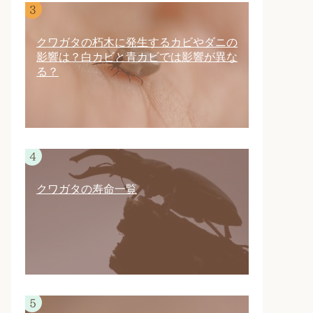
クワガタの朽木に発生するカビやダニの
影響は？白カビと青カビでは影響が異な
る？
クワガタの寿命一覧