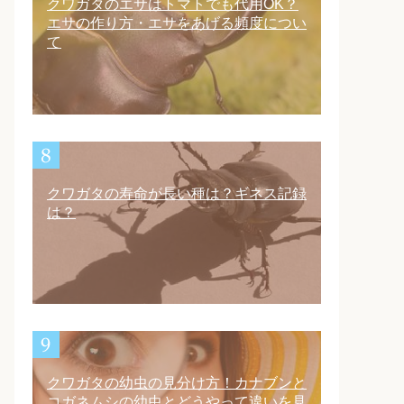
クワガタのエサはトマトでも代用OK？
エサの作り方・エサをあげる頻度につい
て
クワガタの寿命が長い種は？ギネス記録
は？
クワガタの幼虫の見分け方！カナブンと
コガネムシの幼虫とどうやって違いを見