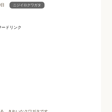
0日
ニジイロクワガタ
サードリンク
る、きれいなクワガタです。