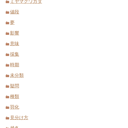
ミヤマクワガタ
値段
夢
影響
意味
採集
時期
未分類
疑問
種類
羽化
見分け方