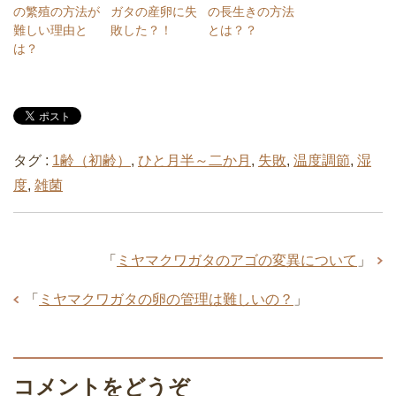
の繁殖の方法が
ガタの産卵に失
の長生きの方法
難しい理由と
敗した？！
とは？？
は？
タグ :
1齢（初齢）
,
ひと月半～二か月
,
失敗
,
温度調節
,
湿
度
,
雑菌
「
ミヤマクワガタのアゴの変異について
」
「
ミヤマクワガタの卵の管理は難しいの？
」
コメントをどうぞ