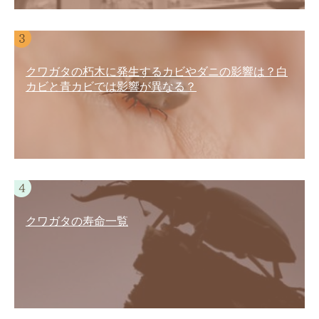
クワガタの朽木に発生するカビやダニの影響は？白
カビと青カビでは影響が異なる？
クワガタの寿命一覧