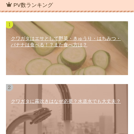
PV数ランキング
クワガタはエサとして野菜・きゅうり・はちみつ・
バナナは食べる！？また食べ方は？
クワガタに霧吹きはなぜ必要？水道水でも大丈夫？