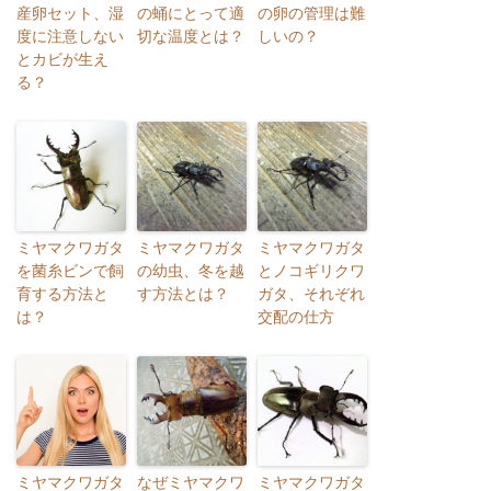
産卵セット、湿
の蛹にとって適
の卵の管理は難
度に注意しない
切な温度とは？
しいの？
とカビが生え
る？
ミヤマクワガタ
ミヤマクワガタ
ミヤマクワガタ
を菌糸ビンで飼
の幼虫、冬を越
とノコギリクワ
育する方法と
す方法とは？
ガタ、それぞれ
は？
交配の仕方
ミヤマクワガタ
なぜミヤマクワ
ミヤマクワガタ