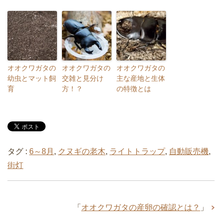
オオクワガタの
オオクワガタの
オオクワガタの
幼虫とマット飼
交雑と見分け
主な産地と生体
育
方！？
の特徴とは
タグ :
6～8月
,
クヌギの老木
,
ライトトラップ
,
自動販売機
,
街灯
「
オオクワガタの産卵の確認とは？
」