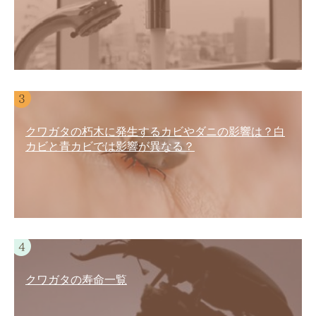
クワガタの朽木に発生するカビやダニの影響は？白
カビと青カビでは影響が異なる？
クワガタの寿命一覧