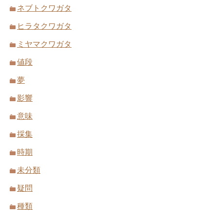
ネブトクワガタ
ヒラタクワガタ
ミヤマクワガタ
値段
夢
影響
意味
採集
時期
未分類
疑問
種類