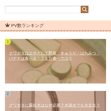
PV数ランキング
クワガタはエサとして野菜・きゅうり・はちみつ・
バナナは食べる！？また食べ方は？
クワガタに霧吹きはなぜ必要？水道水でも大丈夫？