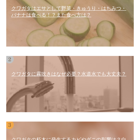
クワガタはエサとして野菜・きゅうり・はちみつ・
バナナは食べる！？また食べ方は？
クワガタに霧吹きはなぜ必要？水道水でも大丈夫？
クワガタの朽木に発生するカビやダニの影響は？白