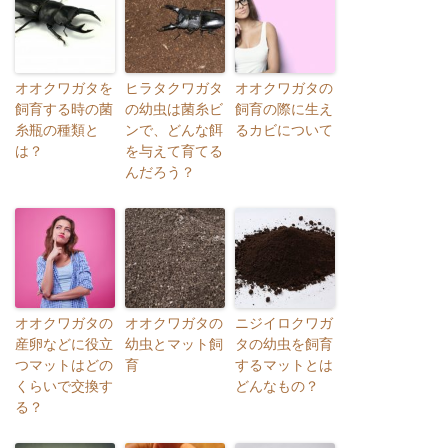
オオクワガタを
ヒラタクワガタ
オオクワガタの
飼育する時の菌
の幼虫は菌糸ビ
飼育の際に生え
糸瓶の種類と
ンで、どんな餌
るカビについて
は？
を与えて育てる
んだろう？
オオクワガタの
オオクワガタの
ニジイロクワガ
産卵などに役立
幼虫とマット飼
タの幼虫を飼育
つマットはどの
育
するマットとは
くらいで交換す
どんなもの？
る？