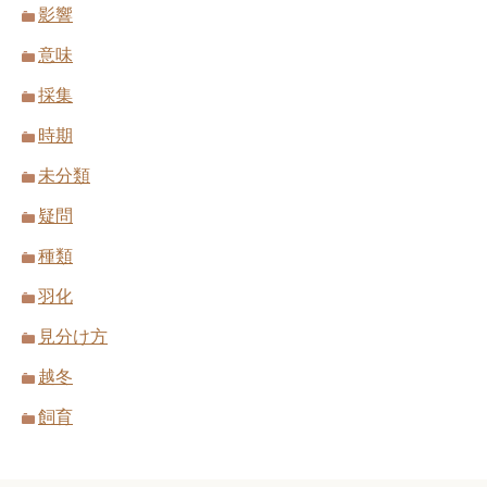
影響
意味
採集
時期
未分類
疑問
種類
羽化
見分け方
越冬
飼育