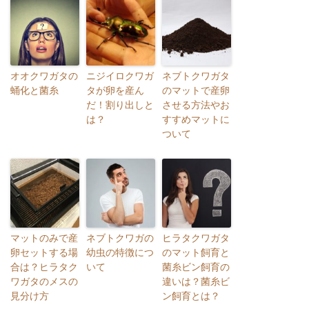
オオクワガタの
ニジイロクワガ
ネブトクワガタ
蛹化と菌糸
タが卵を産ん
のマットで産卵
だ！割り出しと
させる方法やお
は？
すすめマットに
ついて
マットのみで産
ネブトクワガの
ヒラタクワガタ
卵セットする場
幼虫の特徴につ
のマット飼育と
合は？ヒラタク
いて
菌糸ビン飼育の
ワガタのメスの
違いは？菌糸ビ
見分け方
ン飼育とは？