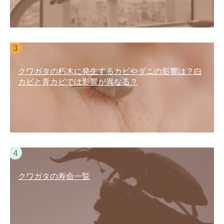
クワガタの朽木に発生するカビやダニの影響は？白
カビと青カビでは影響が異なる？
クワガタの寿命一覧