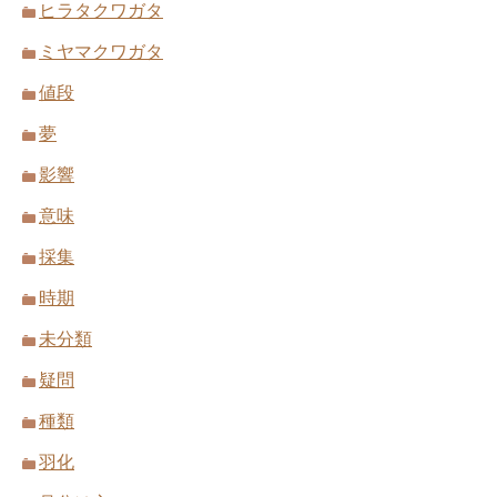
ヒラタクワガタ
ミヤマクワガタ
値段
夢
影響
意味
採集
時期
未分類
疑問
種類
羽化