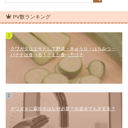
PV数ランキング
クワガタはエサとして野菜・きゅうり・はちみつ・
バナナは食べる！？また食べ方は？
クワガタに霧吹きはなぜ必要？水道水でも大丈夫？