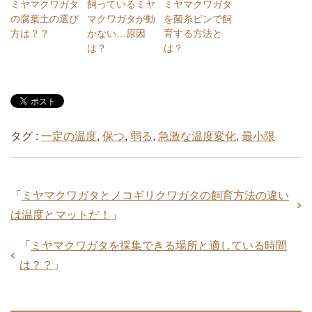
ミヤマクワガタ
飼っているミヤ
ミヤマクワガタ
の腐葉土の選び
マクワガタが動
を菌糸ビンで飼
方は？？
かない…原因
育する方法と
は？
は？
タグ :
一定の温度
,
保つ
,
弱る
,
急激な温度変化
,
最小限
「
ミヤマクワガタとノコギリクワガタの飼育方法の違い
は温度とマットだ！
」
「
ミヤマクワガタを採集できる場所と適している時間
は？？
」