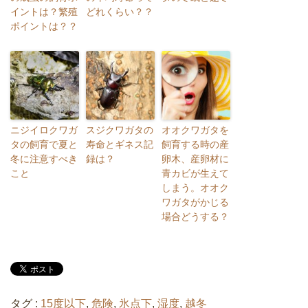
イントは？繁殖
どれくらい？？
ポイントは？？
ニジイロクワガ
スジクワガタの
オオクワガタを
タの飼育で夏と
寿命とギネス記
飼育する時の産
冬に注意すべき
録は？
卵木、産卵材に
こと
青カビが生えて
しまう。オオク
ワガタがかじる
場合どうする？
タグ :
15度以下
,
危険
,
氷点下
,
湿度
,
越冬