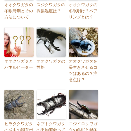
オオクワガタの
スジクワガタの
オオクワガタの
冬眠時期とその
採集温度は？
冬眠明け？ペア
方法について
リングとは？
オオクワガタと
オオクワガタの
オオクワガタを
パネルヒーター
性格
長生きさせるコ
ツはあるの？注
意点は？
ヒラタクワガタ
ネブトクワガタ
ニジイロクワガ
の成虫の飼育ポ
の平均寿命って
タの冬眠と越冬