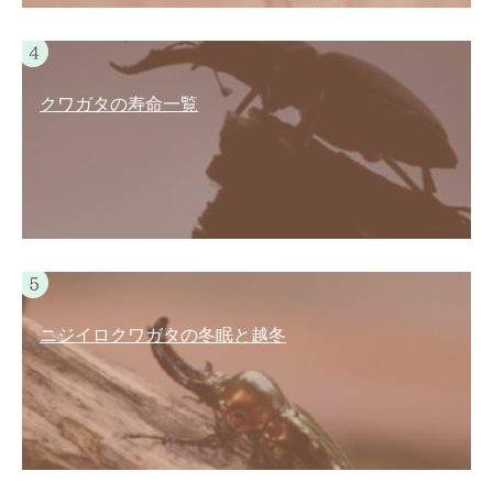
クワガタの寿命一覧
ニジイロクワガタの冬眠と越冬