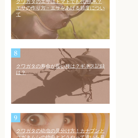
クワガタのエサはトマトでも代用OK？
エサの作り方・エサをあげる頻度につい
て
クワガタの寿命が長い種は？ギネス記録
は？
クワガタの幼虫の見分け方！カナブンと
コガネムシの幼虫とどうやって違いを見