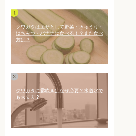
クワガタはエサとして野菜・きゅうり・
はちみつ・バナナは食べる！？また食べ
方は？
クワガタに霧吹きはなぜ必要？水道水で
も大丈夫？