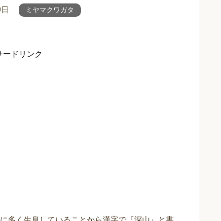
9日
ミヤマクワガタ
サードリンク
に多く生息していることから漢字で『深山』と書