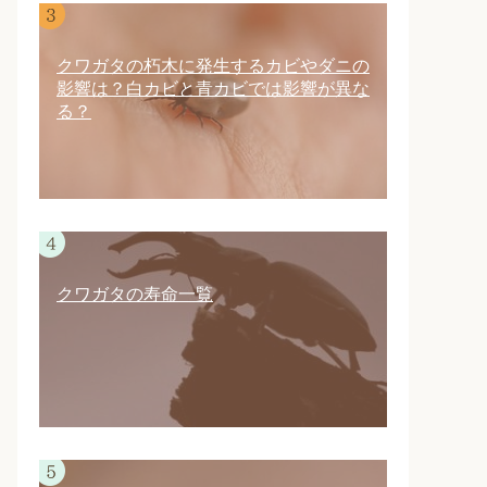
クワガタの朽木に発生するカビやダニの
影響は？白カビと青カビでは影響が異な
る？
クワガタの寿命一覧