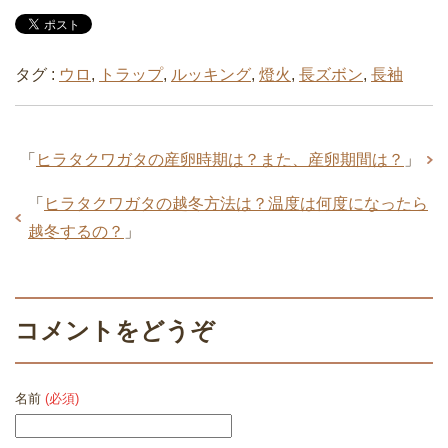
タグ :
ウロ
,
トラップ
,
ルッキング
,
燈火
,
長ズボン
,
長袖
「
ヒラタクワガタの産卵時期は？また、産卵期間は？
」
「
ヒラタクワガタの越冬方法は？温度は何度になったら
越冬するの？
」
コメントをどうぞ
名前
(必須)