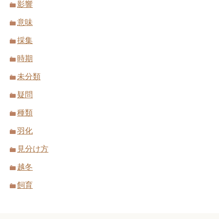
影響
意味
採集
時期
未分類
疑問
種類
羽化
見分け方
越冬
飼育