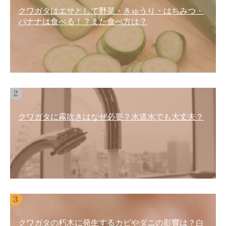
クワガタはエサとして野菜・きゅうり・はちみつ・
バナナは食べる！？また食べ方は？
クワガタに霧吹きはなぜ必要？水道水でも大丈夫？
クワガタの朽木に発生するカビやダニの影響は？白