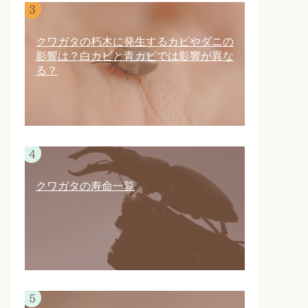
クワガタの朽木に発生するカビやダニの
影響は？白カビと青カビでは影響が異な
る？
クワガタの寿命一覧