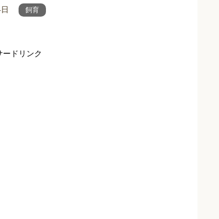
4日
飼育
サードリンク