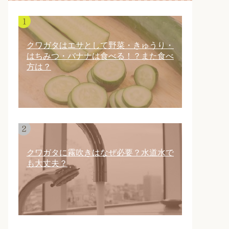
クワガタはエサとして野菜・きゅうり・
はちみつ・バナナは食べる！？また食べ
方は？
クワガタに霧吹きはなぜ必要？水道水で
も大丈夫？