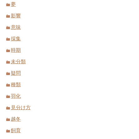
夢
影響
意味
採集
時期
未分類
疑問
種類
羽化
見分け方
越冬
飼育