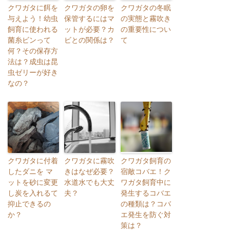
クワガタに餌を
クワガタの卵を
クワガタの冬眠
与えよう！幼虫
保管するにはマ
の実態と霧吹き
飼育に使われる
ットが必要？カ
の重要性につい
菌糸ビンって
ビとの関係は？
て
何？その保存方
法は？成虫は昆
虫ゼリーが好き
なの？
クワガタに付着
クワガタに霧吹
クワガタ飼育の
したダニを マ
きはなぜ必要？
宿敵コバエ！ク
ットを砂に変更
水道水でも大丈
ワガタ飼育中に
し炭を入れるて
夫？
発生するコバエ
抑止できるの
の種類は？コバ
か？
エ発生を防ぐ対
策は？