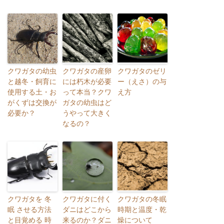
クワガタの幼虫
クワガタの産卵
クワガタのゼリ
と越冬・飼育に
には朽木が必要
ー（えさ）の与
使用する土・お
って本当？クワ
え方
がくずは交換が
ガタの幼虫はど
必要か？
うやって大きく
なるの？
クワガタを 冬
クワガタに付く
クワガタの冬眠
眠 させる方法
ダニはどこから
時期と温度・乾
と目覚める 時
来るのか？ダニ
燥について