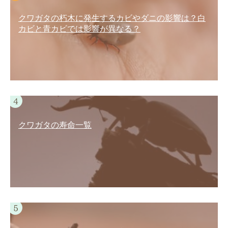
クワガタの朽木に発生するカビやダニの影響は？白
カビと青カビでは影響が異なる？
クワガタの寿命一覧