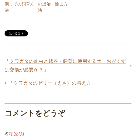
期までの飼育方
の退治・除去方
法
法
「
クワガタの幼虫と越冬・飼育に使用する土・おがくず
は交換が必要か？
」
「
クワガタのゼリー（えさ）の与え方
」
コメントをどうぞ
名前
(必須)