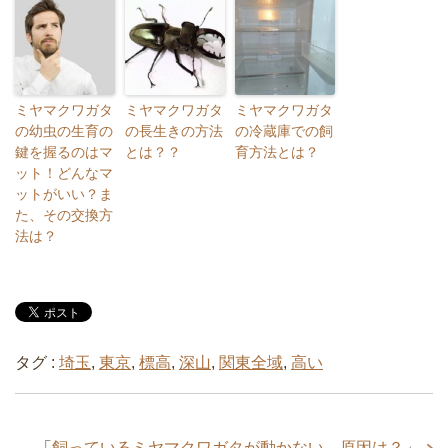
ミヤマクワガタ
ミヤマクワガタ
ミヤマクワガタ
の幼虫の生育の
の長生きの方法
の冷蔵庫での飼
鍵を握るのはマ
とは？？
育方法とは？
ット！どんなマ
ットがいい？ま
た、その交換方
法は？
タグ :
埼玉
,
東京
,
標高
,
深山
,
関東全域
,
高い
「
飼っているミヤマクワガタが動かない…原因は？
」