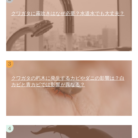
クワガタに霧吹きはなぜ必要？水道水でも大丈夫？
クワガタの朽木に発生するカビやダニの影響は？白
カビと青カビでは影響が異なる？