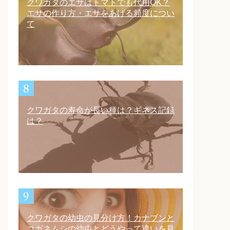
クワガタのエサはトマトでも代用OK？
エサの作り方・エサをあげる頻度につい
て
クワガタの寿命が長い種は？ギネス記録
は？
クワガタの幼虫の見分け方！カナブンと
コガネムシの幼虫とどうやって違いを見