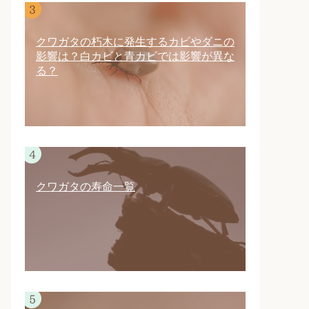
クワガタの朽木に発生するカビやダニの
影響は？白カビと青カビでは影響が異な
る？
クワガタの寿命一覧