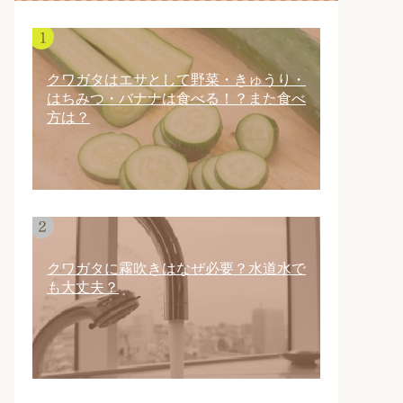
クワガタはエサとして野菜・きゅうり・
はちみつ・バナナは食べる！？また食べ
方は？
クワガタに霧吹きはなぜ必要？水道水で
も大丈夫？