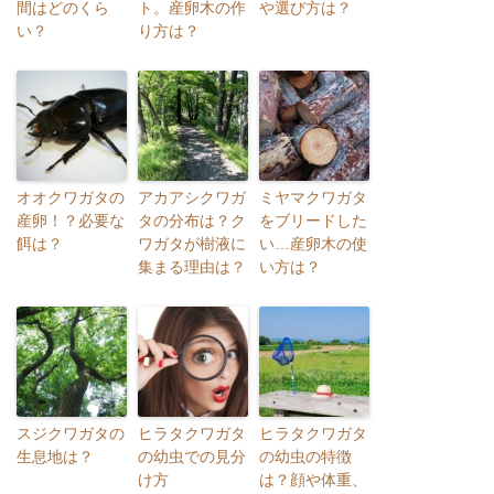
間はどのくら
ト。産卵木の作
や選び方は？
い？
り方は？
オオクワガタの
アカアシクワガ
ミヤマクワガタ
産卵！？必要な
タの分布は？ク
をブリードした
餌は？
ワガタが樹液に
い…産卵木の使
集まる理由は？
い方は？
スジクワガタの
ヒラタクワガタ
ヒラタクワガタ
生息地は？
の幼虫での見分
の幼虫の特徴
け方
は？顔や体重、