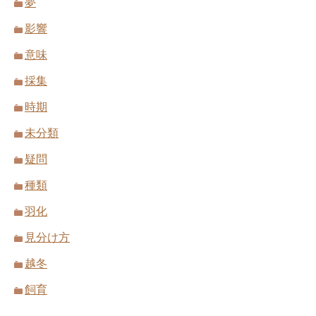
夢
影響
意味
採集
時期
未分類
疑問
種類
羽化
見分け方
越冬
飼育